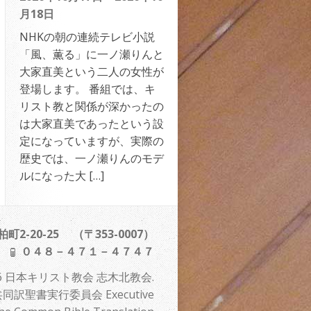
月18日
NHKの朝の連続テレビ小説
「風、薫る」に一ノ瀬りんと
大家直美という二人の女性が
登場します。 番組では、キ
リスト教と関係が深かったの
は大家直美であったという設
定になっていますが、実際の
歴史では、一ノ瀬りんのモデ
ルになった大 […]
2-20-25 （〒353-0007）
０４８－４７１－４７４７
 2026 日本キリスト教会 志木北教会.
訳聖書実行委員会 Executive