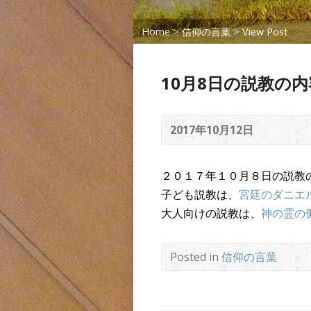
Home
>
信仰の言葉
>
View Post
10月8日の説教の
2017年10月12日
２０１７年１０月８日の説教
子ども説教は、
宮廷のダニエ
大人向けの説教は、
神の霊の
Posted in
信仰の言葉