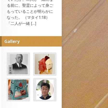
る前に、聖霊によって身ご
もっていることが明らかに
なった。 （マタイ1:18）
「二人が一緒 […]
富の賢い用い方とは（2026
Gallery
年8月2日）
by
三好 明
2026年7月26日
ルカによる福音書16:1-9
「主人は、この不正な管理
人の抜け目のないやり方を
ほめた。」（ルカ16:8）
「抜け目のないやり方」と
いうのは、意味をわかりや
すくした翻訳です。ここに
書かれているホティ・フロ