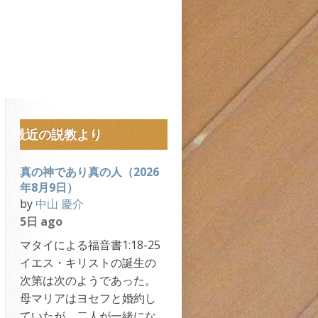
最近の説教より
真の神であり真の人（2026
年8月9日）
by
中山 慶介
5日 ago
マタイによる福音書1:18-25
イエス・キリストの誕生の
次第は次のようであった。
母マリアはヨセフと婚約し
ていたが、二人が一緒にな