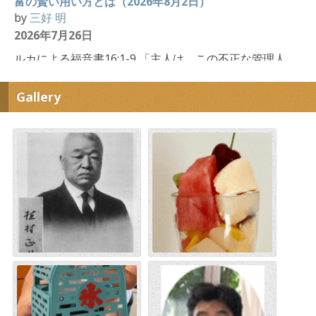
富の賢い用い方とは（2026年8月2日）
by
三好 明
2026年7月26日
ルカによる福音書16:1-9 「主人は、この不正な管理人
の抜け目のないやり方をほめた。」（ルカ16:8） 「抜
け目のないやり方」というのは、意味をわかりやすく
Gallery
した翻訳です。ここに書かれているホティ・フロニモ
ース・エポイエ […]