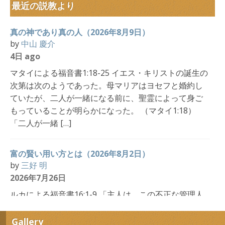
最近の説教より
真の神であり真の人（2026年8月9日）
by
中山 慶介
4日 ago
マタイによる福音書1:18-25 イエス・キリストの誕生の
次第は次のようであった。母マリアはヨセフと婚約し
ていたが、二人が一緒になる前に、聖霊によって身ご
もっていることが明らかになった。 （マタイ1:18）
「二人が一緒 […]
富の賢い用い方とは（2026年8月2日）
by
三好 明
2026年7月26日
ルカによる福音書16:1-9 「主人は、この不正な管理人
の抜け目のないやり方をほめた。」（ルカ16:8） 「抜
け目のないやり方」というのは、意味をわかりやすく
Gallery