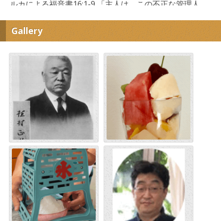
ルカによる福音書16:1-9 「主人は、この不正な管理人
の抜け目のないやり方をほめた。」（ルカ16:8） 「抜
け目のないやり方」というのは、意味をわかりやすく
Gallery
した翻訳です。ここに書かれているホティ・フロニモ
ース・エポイエ […]