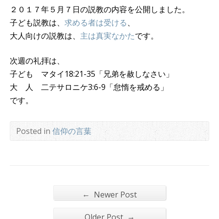
２０１７年５月７日の説教の内容を公開しました。
子ども説教は、
求める者は受ける
、
大人向けの説教は、
主は真実なかた
です。
次週の礼拝は、
子ども マタイ18:21-35「兄弟を赦しなさい」
大 人 二テサロニケ3:6-9「怠惰を戒める」
です。
Posted in
信仰の言葉
←
Newer Post
→
Older Post